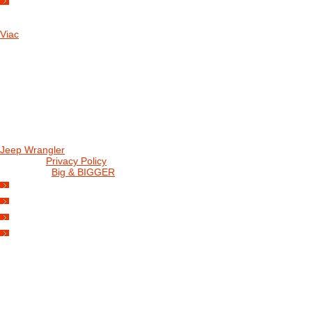
DNES SME AKTUALIZOVALI PODUJATIA KTORÉ NÁS ČAKAJÚ....
Viac
Radio
No playlists available.
Warning
: filemtime(): stat failed for /data/d/c/dc416e6a-22bc-48eb-b
67c9d008dd59/jeepwrangler.sk/web/wp-content/plugins/radio-sta
Jeep Wrangler
© 2026 |
Privacy Policy
Created by
Big & BIGGER
KEDY A KDE
PROGRAM
SHOP JWCS
WRANGLERBAZÁR
JEEP WRANGLER club Slovakia
IČO: 42311381
DIČ: 2024068805
SK39 0200 0000 0032 2351 9153