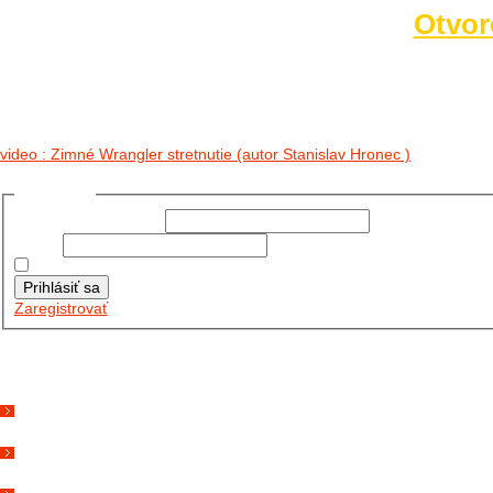
Otvor
video : Zimné Wrangler stretnutie (autor Stanislav Hronec )
Prihlásiť sa
Používateľské meno:
Heslo:
Zapamätať moje údaje
Prihlásiť sa
Zaregistrovať
Posledné články
26.10.2025
DO GALÉRIE SME PRIDALI FOTOPRIBEH Z NASEJ...
11.10.2025
TAKTO O TÝŽDEŇ VYRAZIA NA CESTY NAŠE...
30.09.2024