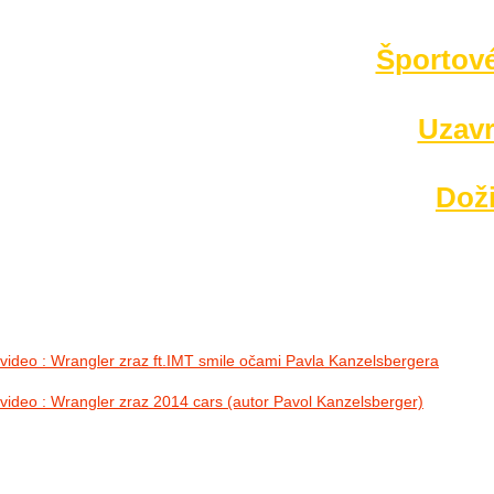
no images were found
Športové
Uzavr
Doži
video : Wrangler zraz ft.IMT smile očami Pavla Kanzelsbergera
video : Wrangler zraz 2014 cars (autor Pavol Kanzelsberger)