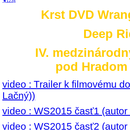
◄
1
2
3
4
5
Krst DVD Wrang
Deep Ri
IV. medzinárodn
pod Hradom 3
video : Trailer k filmovému
Lačný))
video : WS2015 časť1 (autor 
video : WS2015 časť2 (autor 