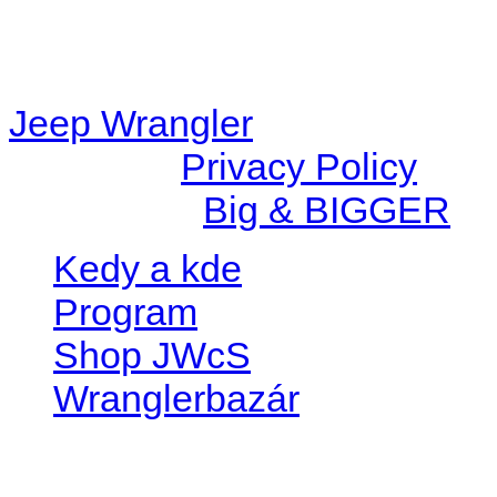
content/plugins/radio-
station/includes/widget_n
Jeep Wrangler
© 2026 |
Privacy Policy
Created by
Big & BIGGER
Kedy a kde
Program
Shop JWcS
Wranglerbazár