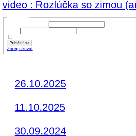
video : Rozlúčka so zimou (a
Prihlásiť sa
Používateľské meno:
Heslo:
Zapamätať moje údaje
Prihlásiť sa
Zaregistrovať
Posledné články
26.10.2025
Do galérie sme pridali foto
11.10.2025
Takto o týždeň vyrazia na 
30.09.2024