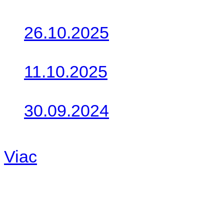
Posledné články
26.10.2025
Do galérie sme pridali foto
11.10.2025
Takto o týždeň vyrazia na 
30.09.2024
Dnes sme aktualizovali pod
Viac
Radio
No playlists available.