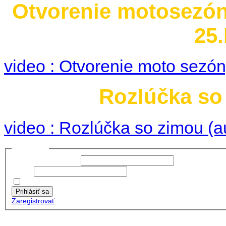
Otvorenie motosezó
25.
video : Otvorenie moto sezó
Rozlúčka so 
video : Rozlúčka so zimou (a
Prihlásiť sa
Používateľské meno:
Heslo:
Zapamätať moje údaje
Prihlásiť sa
Zaregistrovať