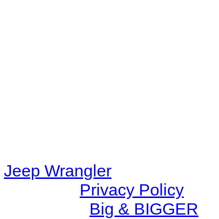
Warning
: filemtime(): stat f
48eb-becf-67c9d008dd59/jee
content/plugins/radio-station
/data/d/c/dc416e6a-22bc-48
67c9d008dd59/jeepwrangle
content/plugins/radio-
station/includes/widget_n
Jeep Wrangler
© 2026 |
Privacy Policy
Created by
Big & BIGGER