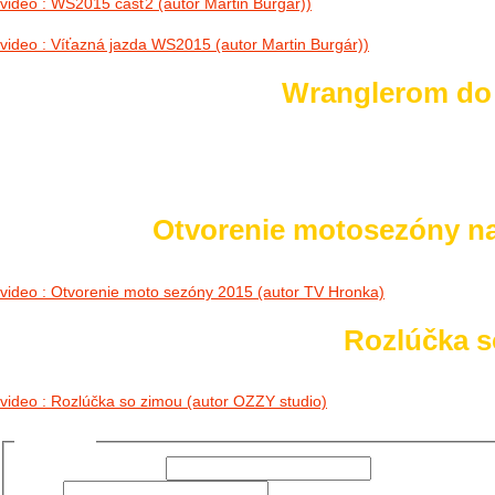
video : WS2015 časť2 (autor Martin Burgár))
video : Víťazná jazda WS2015 (autor Martin Burgár))
Wranglerom do h
Otvorenie motosezóny n
video : Otvorenie moto sezóny 2015 (autor TV Hronka)
Rozlúčka so
video : Rozlúčka so zimou (autor OZZY studio)
Prihlásiť sa
Používateľské meno:
Heslo: