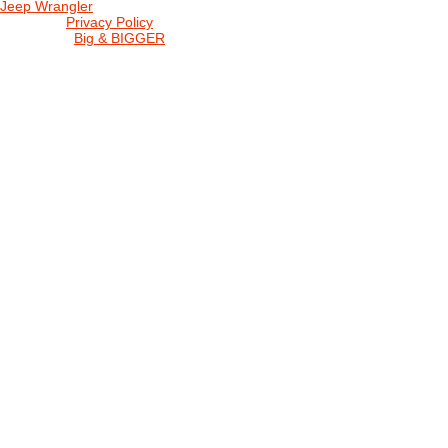
Jeep Wrangler
© 2026 |
Privacy Policy
Created by
Big & BIGGER
KEDY A KDE
PROGRAM
SHOP JWCS
WRANGLERBAZÁR
JEEP WRANGLER club Slovakia
IČO: 42311381
DIČ: 2024068805
SK39 0200 0000 0032 2351 9153
. . . . . . . . . . . . . . . . . . . . . . . . . . . . .
club je financovaný súkromnými zdrojmi, za každý dobrovoľný príspe