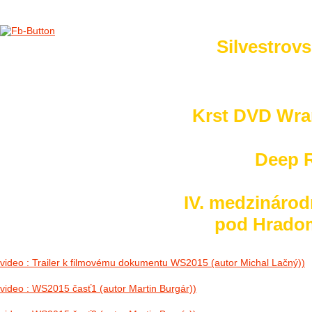
Silvestrovs
no images were found
Krst DVD Wra
Deep R
IV. medzinárod
pod Hradom 
video : Trailer k filmovému dokumentu WS2015 (autor Michal Lačný))
video : WS2015 časť1 (autor Martin Burgár))