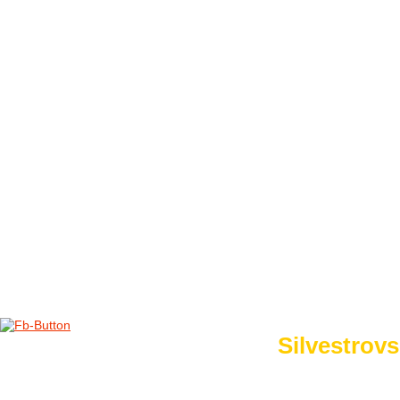
FOTO&VIDEO2012
AKTIVITY OD 2009
DETSKÉ OKO
PARTNERI
PARTNERI 2021
PARTNERI 2019
PARTNERI 2018
PARTNERI 2017
PARTNERI 2016
PARTNERI 2015
PARTNERI 2014
KONTAKT
Foto 2015
Silvestrovs
no images were found