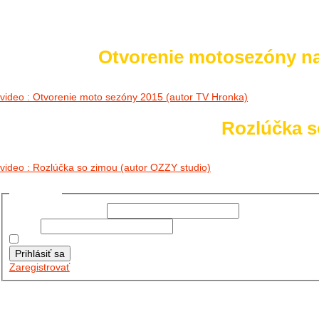
Otvorenie motosezóny n
video : Otvorenie moto sezóny 2015 (autor TV Hronka)
Rozlúčka so
video : Rozlúčka so zimou (autor OZZY studio)
Prihlásiť sa
Používateľské meno:
Heslo:
Zapamätať moje údaje
Prihlásiť sa
Zaregistrovať
Posledné články