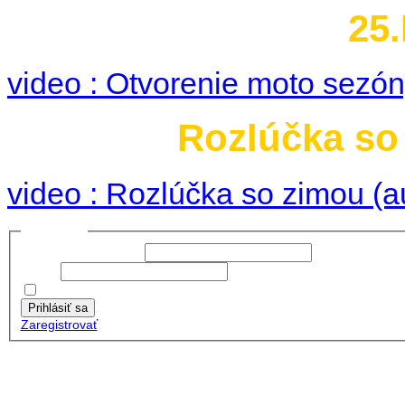
25.
video : Otvorenie moto sezó
Rozlúčka so 
video : Rozlúčka so zimou (a
Prihlásiť sa
Používateľské meno:
Heslo:
Zapamätať moje údaje
Prihlásiť sa
Zaregistrovať
Posledné články