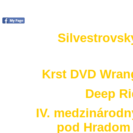
Foto 2015
Silvestrovsk
no images were found
Krst DVD Wrang
Deep Ri
IV. medzinárodn
pod Hradom 3