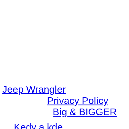
Warning
: filemtime(): stat f
48eb-becf-67c9d008dd59/jee
content/plugins/radio-station
/data/d/c/dc416e6a-22bc-48
67c9d008dd59/jeepwrangle
content/plugins/radio-
station/includes/widget_n
Jeep Wrangler
© 2026 |
Privacy Policy
Created by
Big & BIGGER
Kedy a kde