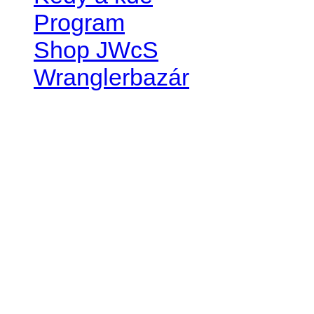
Program
Shop JWcS
Wranglerbazár
JEEP WRANGLER club Slov
IČO: 42311381
DIČ: 2024068805
SK39 0200 0000 0032 2351 
. . . . . . . . . . . . . . . . . . . . . . . . 
club je financovaný súkromn