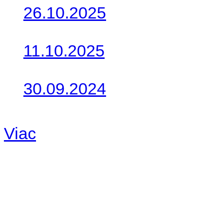
26.10.2025
Do galérie sme pridali foto
11.10.2025
Takto o týždeň vyrazia na 
30.09.2024
Dnes sme aktualizovali pod
Viac
Radio
No playlists available.