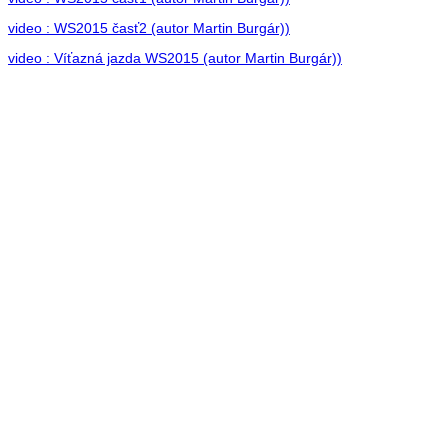
video : WS2015 časť2 (autor Martin Burgár))
video : Víťazná jazda WS2015 (autor Martin Burgár))
Otvore
video : Otvorenie moto sezóny 2015 (autor TV Hronka)
video : Rozlúčka so zimou (autor OZZY studio)
Prihlásiť sa
Používateľské meno:
Heslo:
Zapamätať moje údaje
Prihlásiť sa
Zaregistrovať