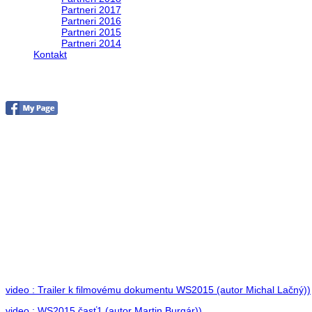
Partneri 2017
Partneri 2016
Partneri 2015
Partneri 2014
Kontakt
Foto 2015
no images were found
video : Trailer k filmovému dokumentu WS2015 (autor Michal Lačný))
video : WS2015 časť1 (autor Martin Burgár))