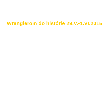
Wranglerom do histórie 29.V.-1.VI.2015
nie motosezóny na slovenskejROUTE66 25.
Rozlúčka so zimou 14.III.2015