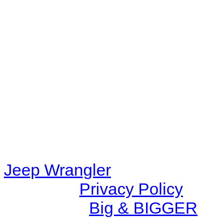
Warning
: filemtime(): stat f
48eb-becf-67c9d008dd59/jee
content/plugins/radio-station
/data/d/c/dc416e6a-22bc-48
67c9d008dd59/jeepwrangle
content/plugins/radio-
station/includes/widget_n
Jeep Wrangler
© 2026 |
Privacy Policy
Created by
Big & BIGGER