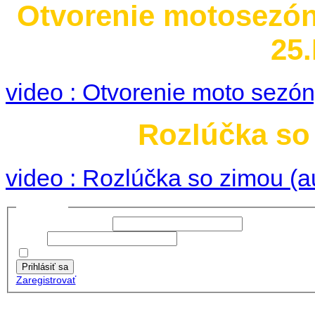
Otvorenie motosezó
25.
video : Otvorenie moto sezó
Rozlúčka so 
video : Rozlúčka so zimou (a
Prihlásiť sa
Používateľské meno:
Heslo:
Zapamätať moje údaje
Prihlásiť sa
Zaregistrovať