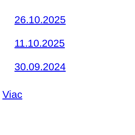
Posledné články
26.10.2025
Do galérie sme pridali foto
11.10.2025
Takto o týždeň vyrazia na 
30.09.2024
Dnes sme aktualizovali pod
Viac
Radio
No playlists available.