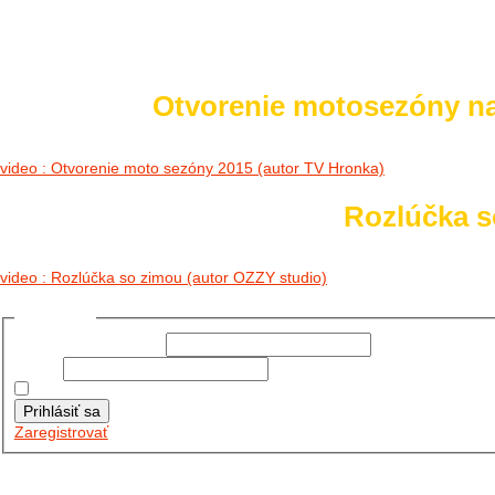
Otvorenie motosezóny n
video : Otvorenie moto sezóny 2015 (autor TV Hronka)
Rozlúčka so
video : Rozlúčka so zimou (autor OZZY studio)
Prihlásiť sa
Používateľské meno:
Heslo:
Zapamätať moje údaje
Prihlásiť sa
Zaregistrovať
Posledné články