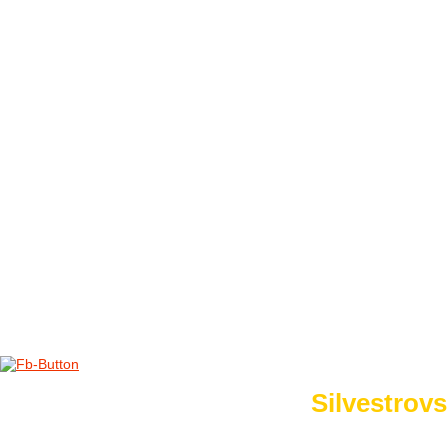
FOTO&VIDEO2012
AKTIVITY OD 2009
DETSKÉ OKO
PARTNERI
PARTNERI 2021
PARTNERI 2019
PARTNERI 2018
PARTNERI 2017
PARTNERI 2016
PARTNERI 2015
PARTNERI 2014
KONTAKT
Foto 2015
Silvestrovs