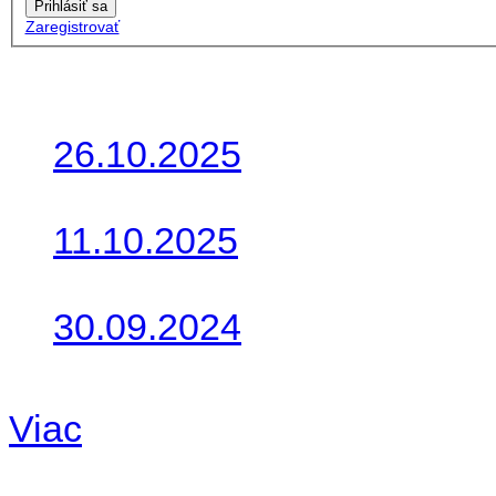
Prihlásiť sa
Zaregistrovať
Posledné články
26.10.2025
Do galérie sme pridali foto
11.10.2025
Takto o týždeň vyrazia na 
30.09.2024
Dnes sme aktualizovali pod
Viac
Radio