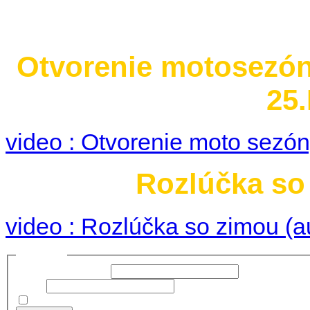
Otvorenie motosezó
25.
video : Otvorenie moto sezó
Rozlúčka so 
video : Rozlúčka so zimou (a
Prihlásiť sa
Používateľské meno:
Heslo:
Zapamätať moje údaje