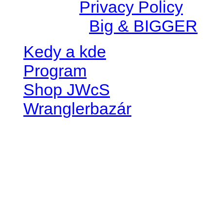
© 2026 |
Privacy Policy
Created by
Big & BIGGER
Kedy a kde
Program
Shop JWcS
Wranglerbazár
JEEP WRANGLER club Slov
IČO: 42311381
DIČ: 2024068805
SK39 0200 0000 0032 2351 