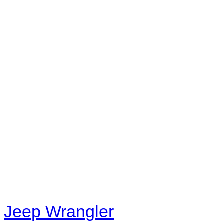
No playlists available.
Warning
: filemtime(): stat f
48eb-becf-67c9d008dd59/jee
content/plugins/radio-station
/data/d/c/dc416e6a-22bc-48
67c9d008dd59/jeepwrangle
content/plugins/radio-
station/includes/widget_n
Jeep Wrangler