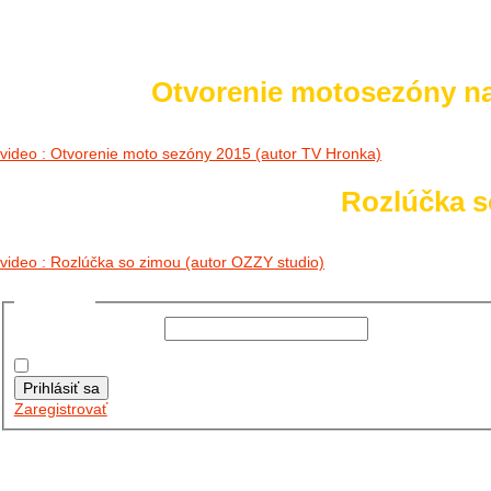
Otvorenie motosezóny n
video : Otvorenie moto sezóny 2015 (autor TV Hronka)
Rozlúčka so
video : Rozlúčka so zimou (autor OZZY studio)
Prihlásiť sa
Používateľské meno:
Heslo:
Zapamätať moje údaje
Prihlásiť sa
Zaregistrovať
Posledné články