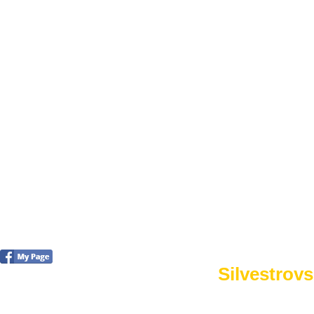
FOTO&VIDEO2012
AKTIVITY OD 2009
DETSKÉ OKO
PARTNERI
PARTNERI 2021
PARTNERI 2019
PARTNERI 2018
PARTNERI 2017
PARTNERI 2016
PARTNERI 2015
PARTNERI 2014
KONTAKT
Foto 2015
Silvestrovs
no images were found