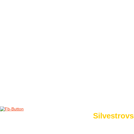
FOTO&VIDEO2012
AKTIVITY OD 2009
DETSKÉ OKO
PARTNERI
PARTNERI 2021
PARTNERI 2019
PARTNERI 2018
PARTNERI 2017
PARTNERI 2016
PARTNERI 2015
PARTNERI 2014
KONTAKT
Foto 2015
Silvestrovs
no images were found