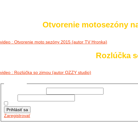
Otvorenie motosezóny n
video : Otvorenie moto sezóny 2015 (autor TV Hronka)
Rozlúčka so
video : Rozlúčka so zimou (autor OZZY studio)
Prihlásiť sa
Používateľské meno:
Heslo:
Zapamätať moje údaje
Prihlásiť sa
Zaregistrovať
Posledné články