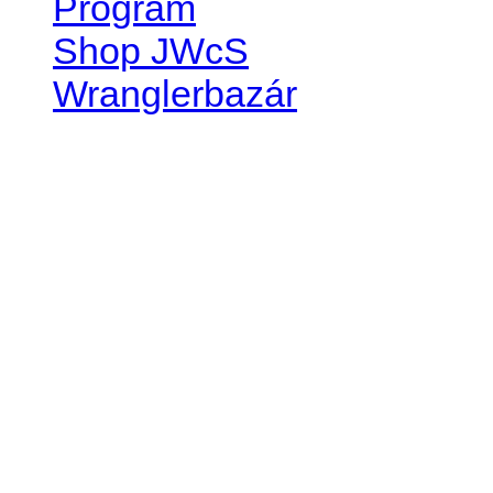
Program
Shop JWcS
Wranglerbazár
JEEP WRANGLER club Slov
IČO: 42311381
DIČ: 2024068805
SK39 0200 0000 0032 2351 
. . . . . . . . . . . . . . . . . . . . . . . . 
club je financovaný súkromn
príspevok finančný či mate