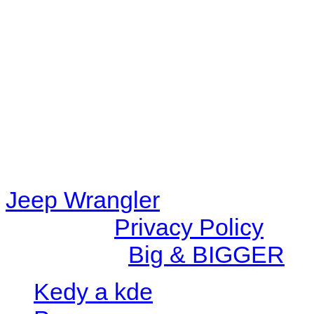
48eb-becf-67c9d008dd59/jee
content/plugins/radio-station
/data/d/c/dc416e6a-22bc-48
67c9d008dd59/jeepwrangle
content/plugins/radio-
station/includes/widget_n
Jeep Wrangler
© 2026 |
Privacy Policy
Created by
Big & BIGGER
Kedy a kde