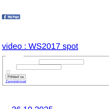
Foto & Video 2017
no images were found
video : WS2017 spot
Prihlásiť sa
Používateľské meno:
Heslo:
Zapamätať moje údaje
Prihlásiť sa
Zaregistrovať
Posledné články