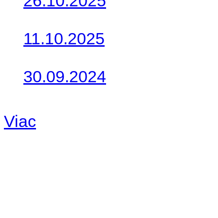
26.10.2025
Do galérie sme pridali foto
11.10.2025
Takto o týždeň vyrazia na 
30.09.2024
Dnes sme aktualizovali pod
Viac
Radio
No playlists available.
Warning
: filemtime(): stat f