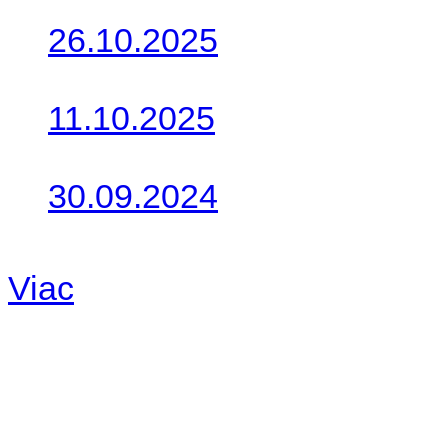
26.10.2025
Do galérie sme pridali foto
11.10.2025
Takto o týždeň vyrazia na 
30.09.2024
Dnes sme aktualizovali pod
Viac
Radio
No playlists available.