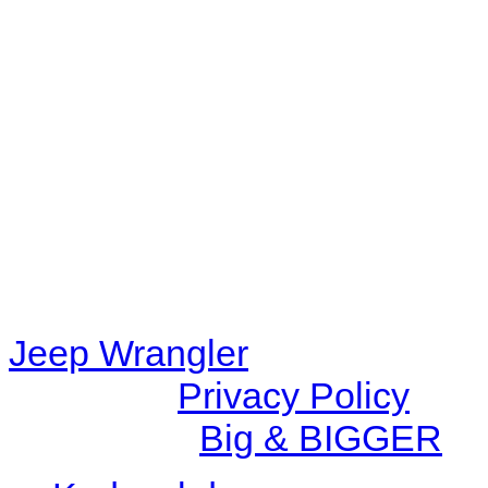
Warning
: filemtime(): stat f
48eb-becf-67c9d008dd59/jee
content/plugins/radio-station
/data/d/c/dc416e6a-22bc-48
67c9d008dd59/jeepwrangle
content/plugins/radio-
station/includes/widget_n
Jeep Wrangler
© 2026 |
Privacy Policy
Created by
Big & BIGGER