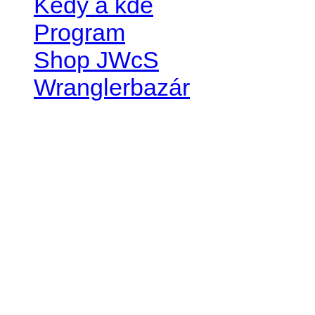
Kedy a kde
Program
Shop JWcS
Wranglerbazár
JEEP WRANGLER club Slov
IČO: 42311381
DIČ: 2024068805
SK39 0200 0000 0032 2351 
. . . . . . . . . . . . . . . . . . . . . . . . 
club je financovaný súkromn