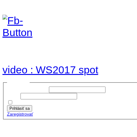
Foto & Video 2017
no images were found
video : WS2017 spot
Prihlásiť sa
Používateľské meno:
Heslo:
Zapamätať moje údaje
Prihlásiť sa
Zaregistrovať
Posledné články