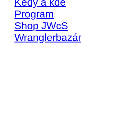
Kedy a kde
Program
Shop JWcS
Wranglerbazár
JEEP WRANGLER club Slov
IČO: 42311381
DIČ: 2024068805
SK39 0200 0000 0032 2351 
. . . . . . . . . . . . . . . . . . . . . . . . 
club je financovaný súkromn