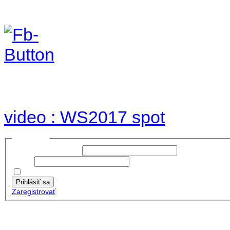
Foto & Video 2017
no images were found
video : WS2017 spot
Prihlásiť sa
Používateľské meno:
Heslo:
Zapamätať moje údaje
Prihlásiť sa
Zaregistrovať
Posledné články