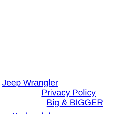
Warning
: filemtime(): stat f
48eb-becf-67c9d008dd59/jee
content/plugins/radio-station
/data/d/c/dc416e6a-22bc-48
67c9d008dd59/jeepwrangle
content/plugins/radio-
station/includes/widget_n
Jeep Wrangler
© 2026 |
Privacy Policy
Created by
Big & BIGGER