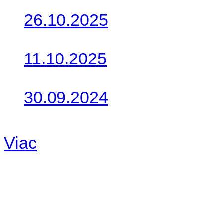
26.10.2025
Do galérie sme pridali foto
11.10.2025
Takto o týždeň vyrazia na 
30.09.2024
Dnes sme aktualizovali pod
Viac
Radio
No playlists available.