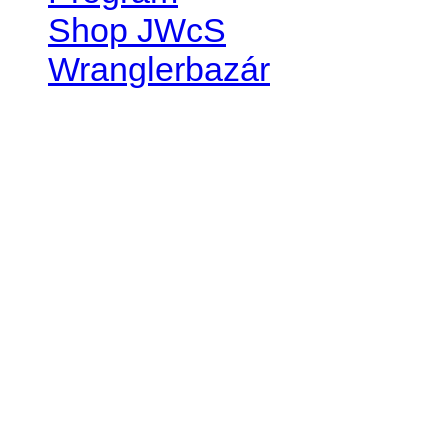
Shop JWcS
Wranglerbazár
JEEP WRANGLER club Slov
IČO: 42311381
DIČ: 2024068805
SK39 0200 0000 0032 2351 
. . . . . . . . . . . . . . . . . . . . . . . . 
club je financovaný súkromn
príspevok finančný či mate