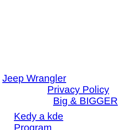
48eb-becf-67c9d008dd59/jee
content/plugins/radio-station
/data/d/c/dc416e6a-22bc-48
67c9d008dd59/jeepwrangle
content/plugins/radio-
station/includes/widget_n
Jeep Wrangler
© 2026 |
Privacy Policy
Created by
Big & BIGGER
Kedy a kde
Program