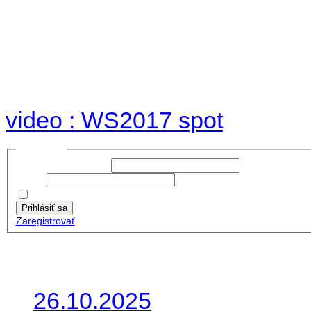
Foto & Video 2017
no images were found
video : WS2017 spot
Prihlásiť sa
Používateľské meno:
Heslo:
Zapamätať moje údaje
Prihlásiť sa
Zaregistrovať
Posledné články
26.10.2025