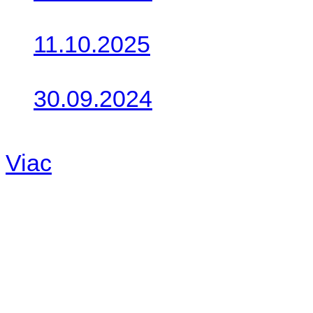
Do galérie sme pridali foto
11.10.2025
Takto o týždeň vyrazia na 
30.09.2024
Dnes sme aktualizovali pod
Viac
Radio
No playlists available.
Warning
: filemtime(): stat f