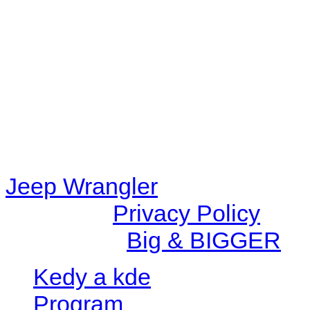
48eb-becf-67c9d008dd59/jee
content/plugins/radio-station
/data/d/c/dc416e6a-22bc-48
67c9d008dd59/jeepwrangle
content/plugins/radio-
station/includes/widget_n
Jeep Wrangler
© 2026 |
Privacy Policy
Created by
Big & BIGGER
Kedy a kde
Program