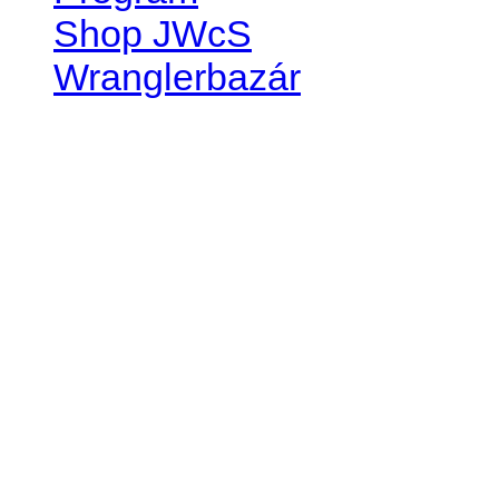
Shop JWcS
Wranglerbazár
JEEP WRANGLER club Slov
IČO: 42311381
DIČ: 2024068805
SK39 0200 0000 0032 2351 
. . . . . . . . . . . . . . . . . . . . . . . . 
club je financovaný súkromn
príspevok finančný či mate