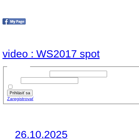
Foto & Video 2017
no images were found
video : WS2017 spot
Prihlásiť sa
Používateľské meno:
Heslo:
Zapamätať moje údaje
Prihlásiť sa
Zaregistrovať
Posledné články
26.10.2025