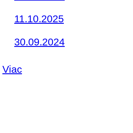
Do galérie sme pridali foto
11.10.2025
Takto o týždeň vyrazia na 
30.09.2024
Dnes sme aktualizovali pod
Viac
Radio
No playlists available.
Warning
: filemtime(): stat f