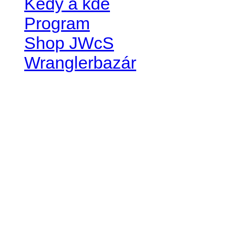
Kedy a kde
Program
Shop JWcS
Wranglerbazár
JEEP WRANGLER club Slov
IČO: 42311381
DIČ: 2024068805
SK39 0200 0000 0032 2351 
. . . . . . . . . . . . . . . . . . . . . . . . 
club je financovaný súkromn