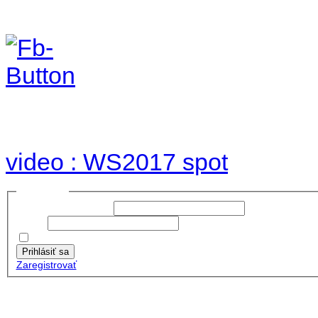
Foto & Video 2017
no images were found
video : WS2017 spot
Prihlásiť sa
Používateľské meno:
Heslo:
Zapamätať moje údaje
Prihlásiť sa
Zaregistrovať
Posledné články