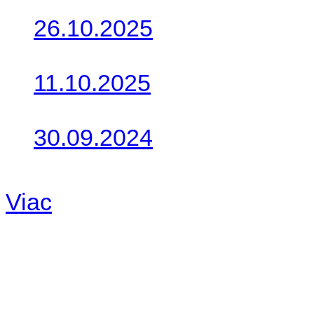
26.10.2025
Do galérie sme pridali foto
11.10.2025
Takto o týždeň vyrazia na 
30.09.2024
Dnes sme aktualizovali pod
Viac
Radio
No playlists available.