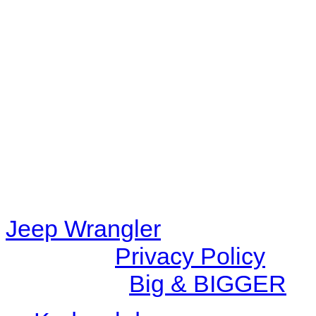
Warning
: filemtime(): stat f
48eb-becf-67c9d008dd59/jee
content/plugins/radio-station
/data/d/c/dc416e6a-22bc-48
67c9d008dd59/jeepwrangle
content/plugins/radio-
station/includes/widget_n
Jeep Wrangler
© 2026 |
Privacy Policy
Created by
Big & BIGGER