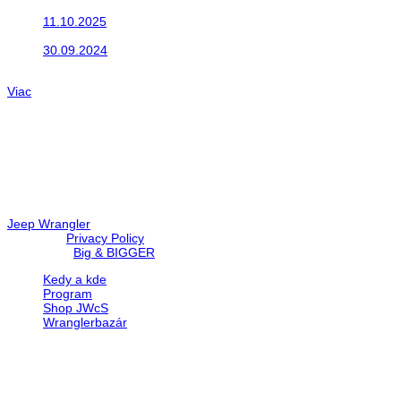
Do galérie sme pridali fotopribeh z nasej...
11.10.2025
Takto o týždeň vyrazia na cesty naše...
30.09.2024
Dnes sme aktualizovali podujatia ktoré nás čakajú....
Viac
Radio
No playlists available.
Warning
: filemtime(): stat failed for /data/d/c/dc416e6a-22bc-48eb
67c9d008dd59/jeepwrangler.sk/web/wp-content/plugins/radio-st
Jeep Wrangler
© 2026 |
Privacy Policy
Created by
Big & BIGGER
Kedy a kde
Program
Shop JWcS
Wranglerbazár
JEEP WRANGLER club Slovakia
IČO: 42311381