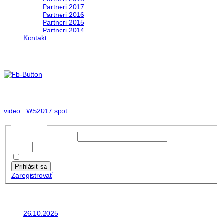
Partneri 2017
Partneri 2016
Partneri 2015
Partneri 2014
Kontakt
Foto & Video 2017
no images were found
video : WS2017 spot
Prihlásiť sa
Používateľské meno:
Heslo:
Zapamätať moje údaje
Prihlásiť sa
Zaregistrovať
Posledné články
26.10.2025