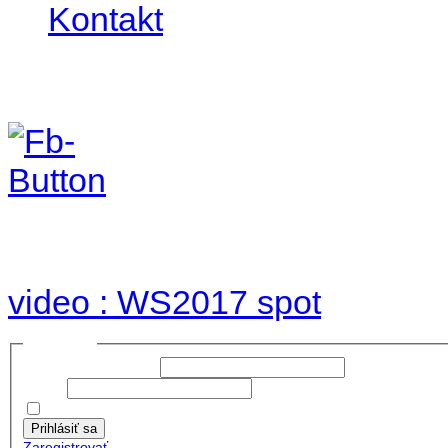
Kontakt
Foto & Video 2017
no images were found
video : WS2017 spot
Prihlásiť sa
Používateľské meno:
Heslo:
Zapamätať moje údaje
Prihlásiť sa
Zaregistrovať