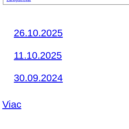
Posledné články
26.10.2025
Do galérie sme pridali foto
11.10.2025
Takto o týždeň vyrazia na 
30.09.2024
Dnes sme aktualizovali pod
Viac
Radio