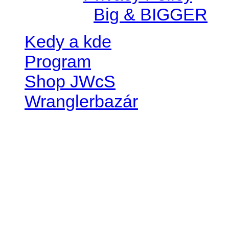
Created by
Big & BIGGER
Kedy a kde
Program
Shop JWcS
Wranglerbazár
JEEP WRANGLER club Slov
IČO: 42311381
DIČ: 2024068805
SK39 0200 0000 0032 2351 