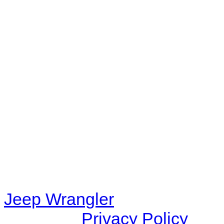
No playlists available.
Warning
: filemtime(): stat f
48eb-becf-67c9d008dd59/jee
content/plugins/radio-station
/data/d/c/dc416e6a-22bc-48
67c9d008dd59/jeepwrangle
content/plugins/radio-
station/includes/widget_n
Jeep Wrangler
© 2026 |
Privacy Policy