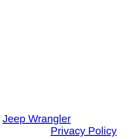
No playlists available.
Warning
: filemtime(): stat f
48eb-becf-67c9d008dd59/jee
content/plugins/radio-station
/data/d/c/dc416e6a-22bc-48
67c9d008dd59/jeepwrangle
content/plugins/radio-
station/includes/widget_n
Jeep Wrangler
© 2026 |
Privacy Policy