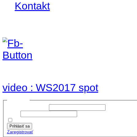
Kontakt
Foto & Video 2017
no images were found
video : WS2017 spot
Prihlásiť sa
Používateľské meno:
Heslo:
Zapamätať moje údaje
Prihlásiť sa
Zaregistrovať