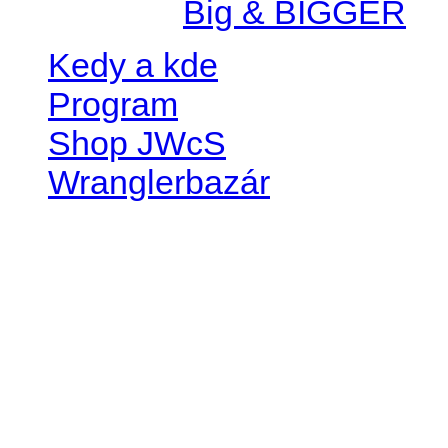
Created by
Big & BIGGER
Kedy a kde
Program
Shop JWcS
Wranglerbazár
JEEP WRANGLER club Slov
IČO: 42311381
DIČ: 2024068805
SK39 0200 0000 0032 2351 
. . . . . . . . . . . . . . . . . . . . . . . . 