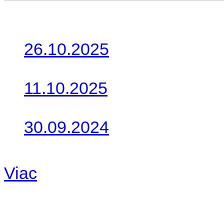
Posledné články
26.10.2025
Do galérie sme pridali foto
11.10.2025
Takto o týždeň vyrazia na 
30.09.2024
Dnes sme aktualizovali pod
Viac
Radio