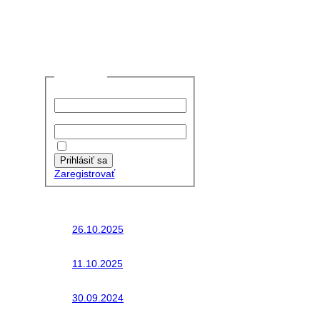
Prihlásiť sa
Používateľské meno:
Heslo:
Zapamätať moje údaje
Prihlásiť sa
Zaregistrovať
Posledné články
26.10.2025
Do galérie sme pridali
fotopribeh z nasej...
11.10.2025
Takto o týždeň vyrazia
na cesty naše...
30.09.2024
Dnes sme aktualizovali