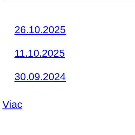
Posledné články
26.10.2025
Do galérie sme pridali foto
11.10.2025
Takto o týždeň vyrazia na 
30.09.2024
Dnes sme aktualizovali pod
Viac
Radio