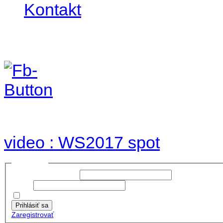
Kontakt
Foto & Video 2017
no images were found
video : WS2017 spot
Prihlásiť sa
Používateľské meno:
Heslo:
Zapamätať moje údaje
Prihlásiť sa
Zaregistrovať