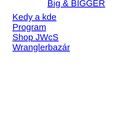
Created by
Big & BIGGER
Kedy a kde
Program
Shop JWcS
Wranglerbazár
JEEP WRANGLER club Slov
IČO: 42311381
DIČ: 2024068805
SK39 0200 0000 0032 2351 
. . . . . . . . . . . . . . . . . . . . . . . . 