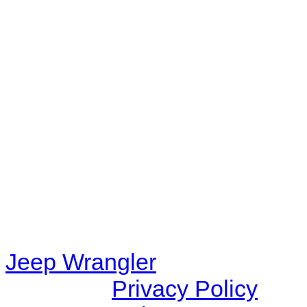
No playlists available.
Warning
: filemtime(): stat f
48eb-becf-67c9d008dd59/jee
content/plugins/radio-station
/data/d/c/dc416e6a-22bc-48
67c9d008dd59/jeepwrangle
content/plugins/radio-
station/includes/widget_n
Jeep Wrangler
© 2026 |
Privacy Policy