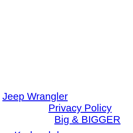
Warning
: filemtime(): stat f
48eb-becf-67c9d008dd59/jee
content/plugins/radio-station
/data/d/c/dc416e6a-22bc-48
67c9d008dd59/jeepwrangle
content/plugins/radio-
station/includes/widget_n
Jeep Wrangler
© 2026 |
Privacy Policy
Created by
Big & BIGGER