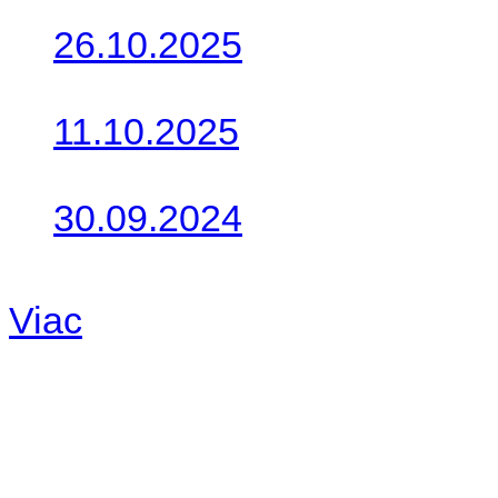
26.10.2025
Do galérie sme pridali foto
11.10.2025
Takto o týždeň vyrazia na 
30.09.2024
Dnes sme aktualizovali pod
Viac
Radio
No playlists available.