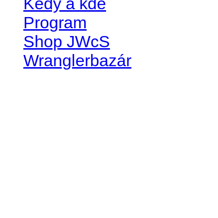
Kedy a kde
Program
Shop JWcS
Wranglerbazár
JEEP WRANGLER club Slov
IČO: 42311381
DIČ: 2024068805
SK39 0200 0000 0032 2351 
. . . . . . . . . . . . . . . . . . . . . . . . 
club je financovaný súkromn