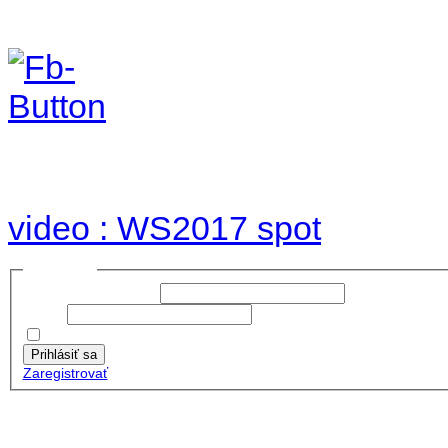
Foto & Video 2017
no images were found
video : WS2017 spot
Prihlásiť sa
Používateľské meno:
Heslo:
Zapamätať moje údaje
Prihlásiť sa
Zaregistrovať
Posledné články