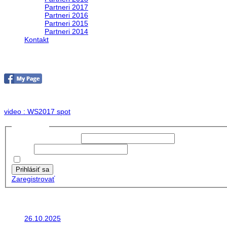
Partneri 2017
Partneri 2016
Partneri 2015
Partneri 2014
Kontakt
Foto & Video 2017
no images were found
video : WS2017 spot
Prihlásiť sa
Používateľské meno:
Heslo:
Zapamätať moje údaje
Prihlásiť sa
Zaregistrovať
Posledné články
26.10.2025
Do galérie sme pridali fotopribeh z nasej...