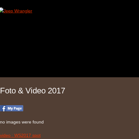
Foto & Video 2017
no images were found
video : WS2017 spot