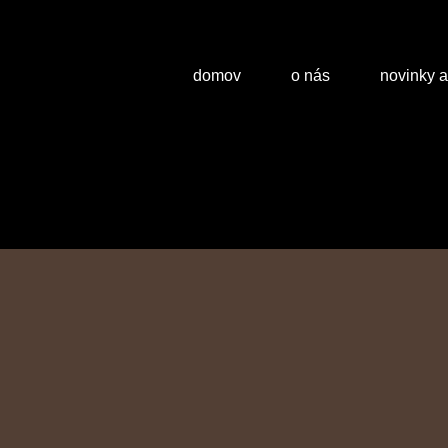
domov
o nás
novinky 