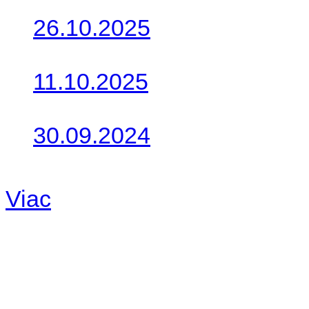
26.10.2025
Do galérie sme pridali foto
11.10.2025
Takto o týždeň vyrazia na 
30.09.2024
Dnes sme aktualizovali pod
Viac
Radio
No playlists available.