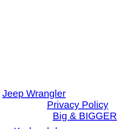
Warning
: filemtime(): stat f
48eb-becf-67c9d008dd59/jee
content/plugins/radio-station
/data/d/c/dc416e6a-22bc-48
67c9d008dd59/jeepwrangle
content/plugins/radio-
station/includes/widget_n
Jeep Wrangler
© 2026 |
Privacy Policy
Created by
Big & BIGGER