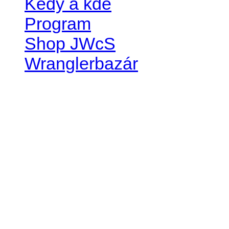
Kedy a kde
Program
Shop JWcS
Wranglerbazár
JEEP WRANGLER club Slov
IČO: 42311381
DIČ: 2024068805
SK39 0200 0000 0032 2351 
. . . . . . . . . . . . . . . . . . . . . . . . 
club je financovaný súkromn