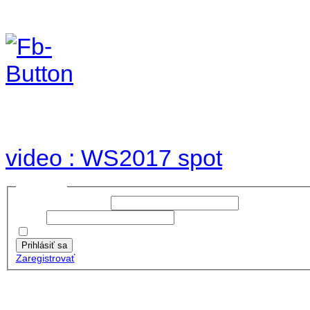
Foto & Video 2017
no images were found
video : WS2017 spot
Prihlásiť sa
Používateľské meno:
Heslo:
Zapamätať moje údaje
Prihlásiť sa
Zaregistrovať
Posledné články