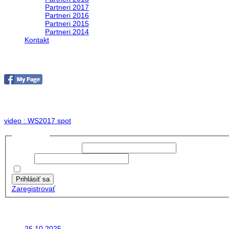
Partneri 2017
Partneri 2016
Partneri 2015
Partneri 2014
Kontakt
Foto & Video 2017
no images were found
video : WS2017 spot
Prihlásiť sa
Používateľské meno:
Heslo:
Zapamätať moje údaje
Prihlásiť sa
Zaregistrovať
Posledné články
26.10.2025