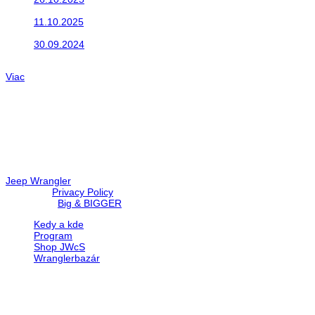
Do galérie sme pridali fotopribeh z nasej...
11.10.2025
Takto o týždeň vyrazia na cesty naše...
30.09.2024
Dnes sme aktualizovali podujatia ktoré nás čakajú....
Viac
Radio
No playlists available.
Warning
: filemtime(): stat failed for /data/d/c/dc416e6a-22bc-48eb
67c9d008dd59/jeepwrangler.sk/web/wp-content/plugins/radio-st
Jeep Wrangler
© 2026 |
Privacy Policy
Created by
Big & BIGGER
Kedy a kde
Program
Shop JWcS
Wranglerbazár
JEEP WRANGLER club Slovakia
IČO: 42311381