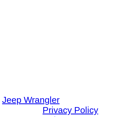
No playlists available.
Warning
: filemtime(): stat f
48eb-becf-67c9d008dd59/jee
content/plugins/radio-station
/data/d/c/dc416e6a-22bc-48
67c9d008dd59/jeepwrangle
content/plugins/radio-
station/includes/widget_n
Jeep Wrangler
© 2026 |
Privacy Policy