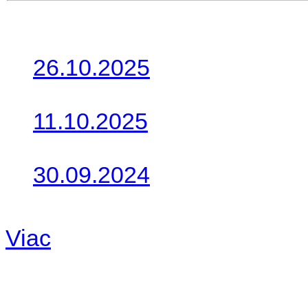
Posledné články
26.10.2025
Do galérie sme pridali foto
11.10.2025
Takto o týždeň vyrazia na 
30.09.2024
Dnes sme aktualizovali pod
Viac
Radio