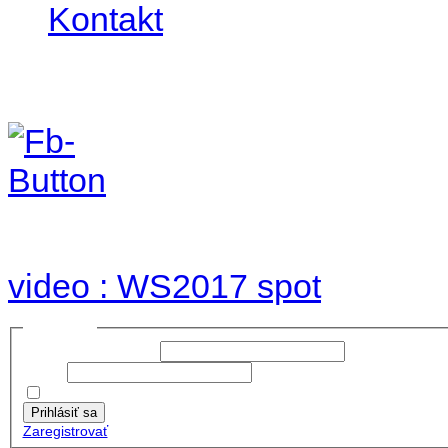
Kontakt
Foto & Video 2017
no images were found
video : WS2017 spot
Prihlásiť sa
Používateľské meno:
Heslo:
Zapamätať moje údaje
Prihlásiť sa
Zaregistrovať