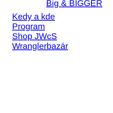
Created by
Big & BIGGER
Kedy a kde
Program
Shop JWcS
Wranglerbazár
JEEP WRANGLER club Slov
IČO: 42311381
DIČ: 2024068805
SK39 0200 0000 0032 2351 
. . . . . . . . . . . . . . . . . . . . . . . . 