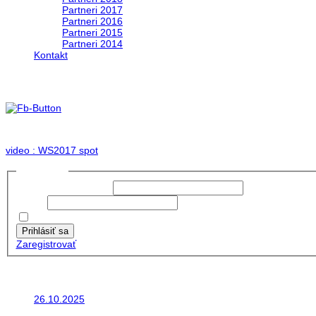
Partneri 2017
Partneri 2016
Partneri 2015
Partneri 2014
Kontakt
Foto & Video 2017
no images were found
video : WS2017 spot
Prihlásiť sa
Používateľské meno:
Heslo:
Zapamätať moje údaje
Prihlásiť sa
Zaregistrovať
Posledné články
26.10.2025
Do galérie sme pridali fotopribeh z nasej...