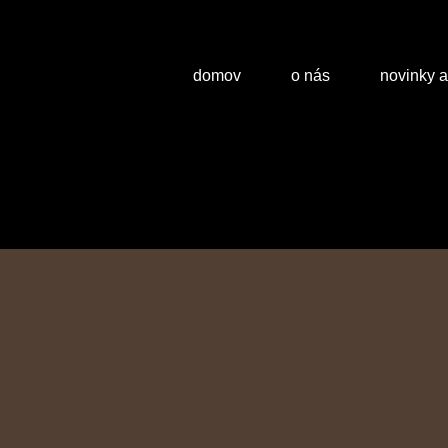
domov
o nás
novinky 