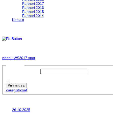
Partneri 2017
Partneri 2016
Partneri 2015
Partneri 2014
Kontakt
Foto & Video 2017
no images were found
video : WS2017 spot
Prihlásiť sa
Používateľské meno:
Heslo:
Zapamätať moje údaje
Prihlásiť sa
Zaregistrovať
Posledné články
26.10.2025