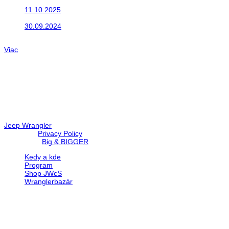
Do galérie sme pridali fotopribeh z nasej...
11.10.2025
Takto o týždeň vyrazia na cesty naše...
30.09.2024
Dnes sme aktualizovali podujatia ktoré nás čakajú....
Viac
Radio
No playlists available.
Warning
: filemtime(): stat failed for /data/d/c/dc416e6a-22bc-48eb
67c9d008dd59/jeepwrangler.sk/web/wp-content/plugins/radio-st
Jeep Wrangler
© 2026 |
Privacy Policy
Created by
Big & BIGGER
Kedy a kde
Program
Shop JWcS
Wranglerbazár
JEEP WRANGLER club Slovakia
IČO: 42311381
DIČ: 2024068805