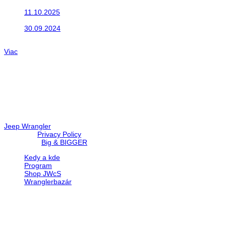
Do galérie sme pridali fotopribeh z nasej...
11.10.2025
Takto o týždeň vyrazia na cesty naše...
30.09.2024
Dnes sme aktualizovali podujatia ktoré nás čakajú....
Viac
Radio
No playlists available.
Warning
: filemtime(): stat failed for /data/d/c/dc416e6a-22bc-48eb
67c9d008dd59/jeepwrangler.sk/web/wp-content/plugins/radio-st
Jeep Wrangler
© 2026 |
Privacy Policy
Created by
Big & BIGGER
Kedy a kde
Program
Shop JWcS
Wranglerbazár
JEEP WRANGLER club Slovakia
IČO: 42311381