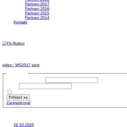
Partneri 2017
Partneri 2016
Partneri 2015
Partneri 2014
Kontakt
Foto & Video 2017
no images were found
video : WS2017 spot
Prihlásiť sa
Používateľské meno:
Heslo:
Zapamätať moje údaje
Prihlásiť sa
Zaregistrovať
Posledné články
26.10.2025