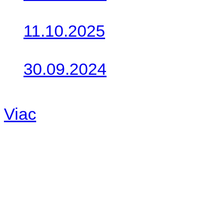
Do galérie sme pridali foto
11.10.2025
Takto o týždeň vyrazia na 
30.09.2024
Dnes sme aktualizovali pod
Viac
Radio
No playlists available.
Warning
: filemtime(): stat f