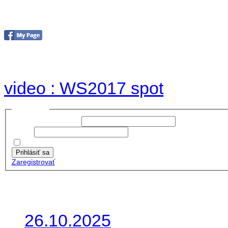
Foto & Video 2017
no images were found
video : WS2017 spot
Prihlásiť sa
Používateľské meno:
Heslo:
Zapamätať moje údaje
Prihlásiť sa
Zaregistrovať
Posledné články
26.10.2025