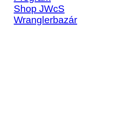
Shop JWcS
Wranglerbazár
JEEP WRANGLER club Slov
IČO: 42311381
DIČ: 2024068805
SK39 0200 0000 0032 2351 
. . . . . . . . . . . . . . . . . . . . . . . . 
club je financovaný súkromn
príspevok finančný či mate