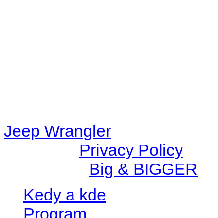
48eb-becf-67c9d008dd59/jee
content/plugins/radio-station
/data/d/c/dc416e6a-22bc-48
67c9d008dd59/jeepwrangle
content/plugins/radio-
station/includes/widget_n
Jeep Wrangler
© 2026 |
Privacy Policy
Created by
Big & BIGGER
Kedy a kde
Program