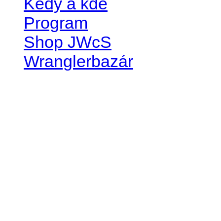
Kedy a kde
Program
Shop JWcS
Wranglerbazár
JEEP WRANGLER club Slov
IČO: 42311381
DIČ: 2024068805
SK39 0200 0000 0032 2351 
. . . . . . . . . . . . . . . . . . . . . . . . 
club je financovaný súkromn