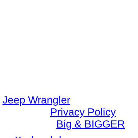
Warning
: filemtime(): stat f
48eb-becf-67c9d008dd59/jee
content/plugins/radio-station
/data/d/c/dc416e6a-22bc-48
67c9d008dd59/jeepwrangle
content/plugins/radio-
station/includes/widget_n
Jeep Wrangler
© 2026 |
Privacy Policy
Created by
Big & BIGGER