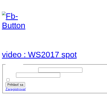
Foto & Video 2017
no images were found
video : WS2017 spot
Prihlásiť sa
Používateľské meno:
Heslo:
Zapamätať moje údaje
Prihlásiť sa
Zaregistrovať
Posledné články