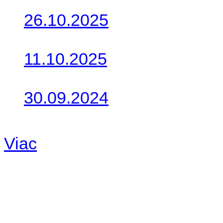
26.10.2025
Do galérie sme pridali foto
11.10.2025
Takto o týždeň vyrazia na 
30.09.2024
Dnes sme aktualizovali pod
Viac
Radio
No playlists available.