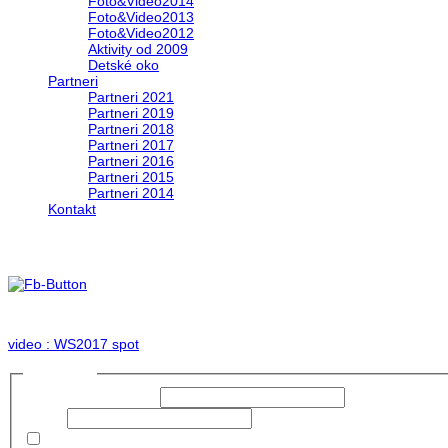
Foto&Video2014
Foto&Video2013
Foto&Video2012
Aktivity od 2009
Detské oko
Partneri
Partneri 2021
Partneri 2019
Partneri 2018
Partneri 2017
Partneri 2016
Partneri 2015
Partneri 2014
Kontakt
Foto & Video 2017
no images were found
video : WS2017 spot
Prihlásiť sa
Používateľské meno:
Heslo:
Zapamätať moje údaje