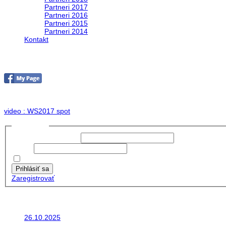
Partneri 2017
Partneri 2016
Partneri 2015
Partneri 2014
Kontakt
Foto & Video 2017
no images were found
video : WS2017 spot
Prihlásiť sa
Používateľské meno:
Heslo:
Zapamätať moje údaje
Prihlásiť sa
Zaregistrovať
Posledné články
26.10.2025
Do galérie sme pridali fotopribeh z nasej...