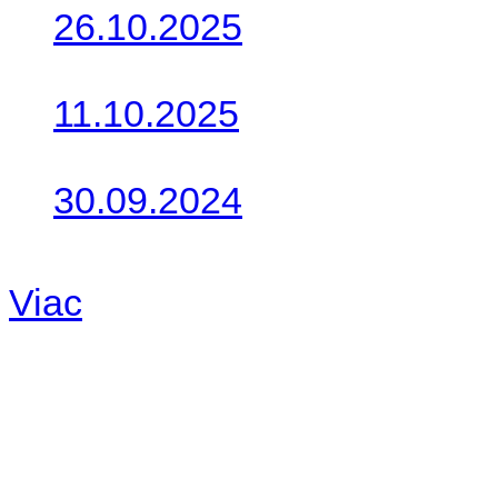
26.10.2025
Do galérie sme pridali foto
11.10.2025
Takto o týždeň vyrazia na 
30.09.2024
Dnes sme aktualizovali pod
Viac
Radio
No playlists available.