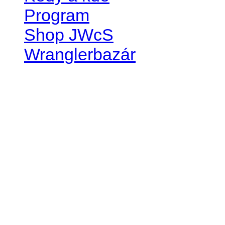
Program
Shop JWcS
Wranglerbazár
JEEP WRANGLER club Slov
IČO: 42311381
DIČ: 2024068805
SK39 0200 0000 0032 2351 
. . . . . . . . . . . . . . . . . . . . . . . . 
club je financovaný súkromn
príspevok finančný či mate