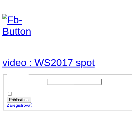
Foto & Video 2017
no images were found
video : WS2017 spot
Prihlásiť sa
Používateľské meno:
Heslo:
Zapamätať moje údaje
Prihlásiť sa
Zaregistrovať
Posledné články