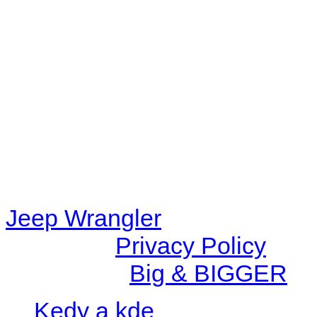
Warning
: filemtime(): stat f
48eb-becf-67c9d008dd59/jee
content/plugins/radio-station
/data/d/c/dc416e6a-22bc-48
67c9d008dd59/jeepwrangle
content/plugins/radio-
station/includes/widget_n
Jeep Wrangler
© 2026 |
Privacy Policy
Created by
Big & BIGGER
Kedy a kde