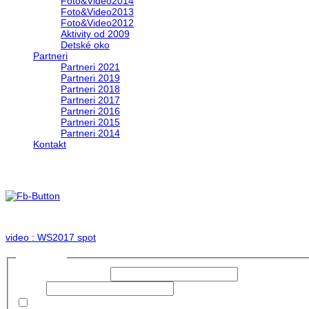
Foto&Video2014
Foto&Video2013
Foto&Video2012
Aktivity od 2009
Detské oko
Partneri
Partneri 2021
Partneri 2019
Partneri 2018
Partneri 2017
Partneri 2016
Partneri 2015
Partneri 2014
Kontakt
Foto & Video 2017
no images were found
video : WS2017 spot
Prihlásiť sa
Používateľské meno:
Heslo:
Zapamätať moje údaje