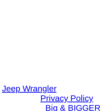
Warning
: filemtime(): stat f
48eb-becf-67c9d008dd59/jee
content/plugins/radio-station
/data/d/c/dc416e6a-22bc-48
67c9d008dd59/jeepwrangle
content/plugins/radio-
station/includes/widget_n
Jeep Wrangler
© 2026 |
Privacy Policy
Created by
Big & BIGGER