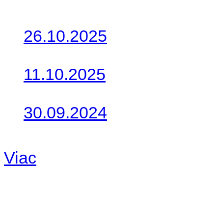
Posledné články
26.10.2025
Do galérie sme pridali foto
11.10.2025
Takto o týždeň vyrazia na 
30.09.2024
Dnes sme aktualizovali pod
Viac
Radio
No playlists available.