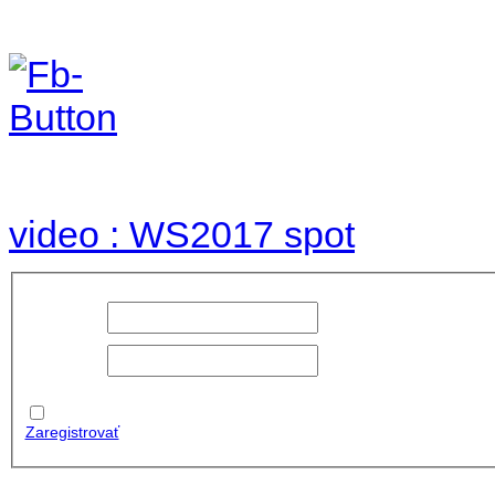
Foto & Video 2017
no images were found
video : WS2017 spot
Používateľské
meno:
Heslo:
Zapamätať
moje údaje
Zaregistrovať