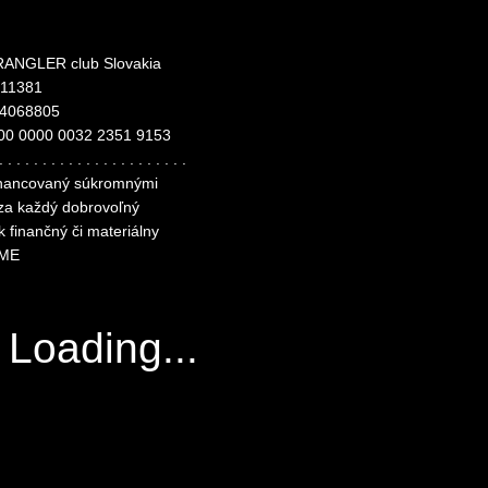
ANGLER club Slovakia
311381
24068805
00 0000 0032 2351 9153
. . . . . . . . . . . . . . . . . . . . . .
financovaný súkromnými
 za každý dobrovoľný
k finančný či materiálny
ME
Loading...