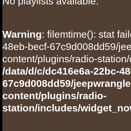
No playlists available.
Warning
: filemtime(): stat f
48eb-becf-67c9d008dd59/jee
content/plugins/radio-station
/data/d/c/dc416e6a-22bc-48
67c9d008dd59/jeepwrangle
content/plugins/radio-
station/includes/widget_n