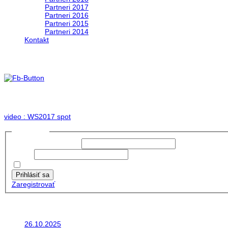
Partneri 2017
Partneri 2016
Partneri 2015
Partneri 2014
Kontakt
Foto & Video 2017
no images were found
video : WS2017 spot
Prihlásiť sa
Používateľské meno:
Heslo:
Zapamätať moje údaje
Prihlásiť sa
Zaregistrovať
Posledné články
26.10.2025