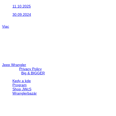
Do galérie sme pridali fotopribeh z nasej...
11.10.2025
Takto o týždeň vyrazia na cesty naše...
30.09.2024
Dnes sme aktualizovali podujatia ktoré nás čakajú....
Viac
Radio
No playlists available.
Warning
: filemtime(): stat failed for /data/d/c/dc416e6a-22bc-48eb
67c9d008dd59/jeepwrangler.sk/web/wp-content/plugins/radio-st
Jeep Wrangler
© 2026 |
Privacy Policy
Created by
Big & BIGGER
Kedy a kde
Program
Shop JWcS
Wranglerbazár
JEEP WRANGLER club Slovakia
IČO: 42311381