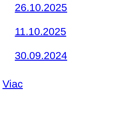
26.10.2025
Do galérie sme pridali foto
11.10.2025
Takto o týždeň vyrazia na 
30.09.2024
Dnes sme aktualizovali pod
Viac
Radio
No playlists available.