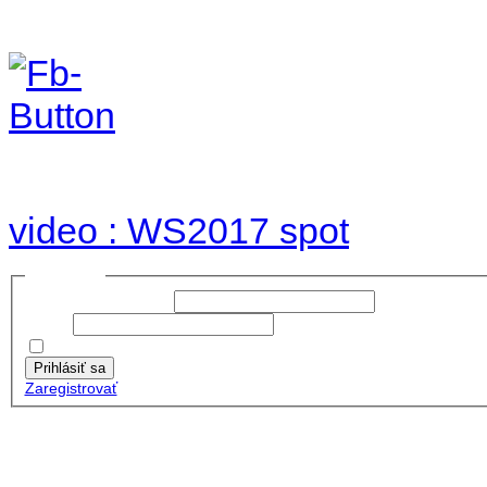
Foto & Video 2017
no images were found
video : WS2017 spot
Prihlásiť sa
Používateľské meno:
Heslo:
Zapamätať moje údaje
Prihlásiť sa
Zaregistrovať
Posledné články