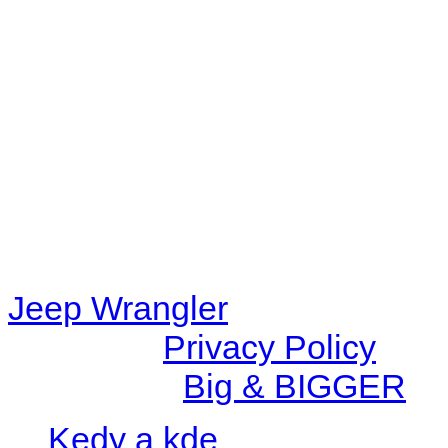
Warning
: filemtime(): stat f
48eb-becf-67c9d008dd59/jee
content/plugins/radio-station
/data/d/c/dc416e6a-22bc-48
67c9d008dd59/jeepwrangle
content/plugins/radio-
station/includes/widget_n
Jeep Wrangler
© 2026 |
Privacy Policy
Created by
Big & BIGGER
Kedy a kde