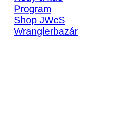
Program
Shop JWcS
Wranglerbazár
JEEP WRANGLER club Slov
IČO: 42311381
DIČ: 2024068805
SK39 0200 0000 0032 2351 
. . . . . . . . . . . . . . . . . . . . . . . . 
club je financovaný súkromn
príspevok finančný či mate