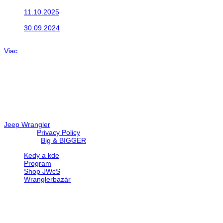
Do galérie sme pridali fotopribeh z nasej...
11.10.2025
Takto o týždeň vyrazia na cesty naše...
30.09.2024
Dnes sme aktualizovali podujatia ktoré nás čakajú....
Viac
Radio
No playlists available.
Warning
: filemtime(): stat failed for /data/d/c/dc416e6a-22bc-48eb
67c9d008dd59/jeepwrangler.sk/web/wp-content/plugins/radio-st
Jeep Wrangler
© 2026 |
Privacy Policy
Created by
Big & BIGGER
Kedy a kde
Program
Shop JWcS
Wranglerbazár
JEEP WRANGLER club Slovakia
IČO: 42311381