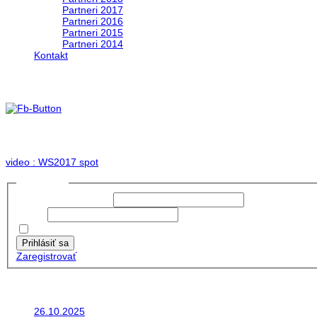
Partneri 2017
Partneri 2016
Partneri 2015
Partneri 2014
Kontakt
Foto & Video 2017
no images were found
video : WS2017 spot
Prihlásiť sa
Používateľské meno:
Heslo:
Zapamätať moje údaje
Prihlásiť sa
Zaregistrovať
Posledné články
26.10.2025