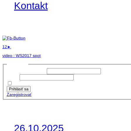
Kontakt
Foto & Video 2017
1
2
►
video : WS2017 spot
Prihlásiť sa
Používateľské meno:
Heslo:
Zapamätať moje údaje
Prihlásiť sa
Zaregistrovať
Posledné články
26.10.2025