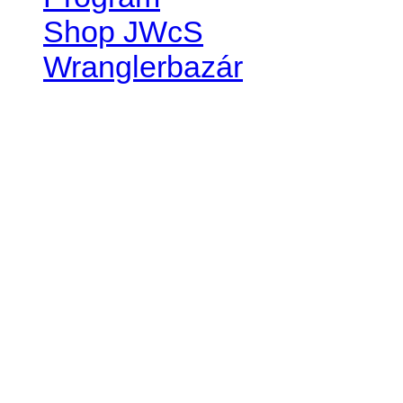
Shop JWcS
Wranglerbazár
JEEP WRANGLER club Slov
IČO: 42311381
DIČ: 2024068805
SK39 0200 0000 0032 2351 
. . . . . . . . . . . . . . . . . . . . . . . . 
club je financovaný súkromn
príspevok finančný či mate