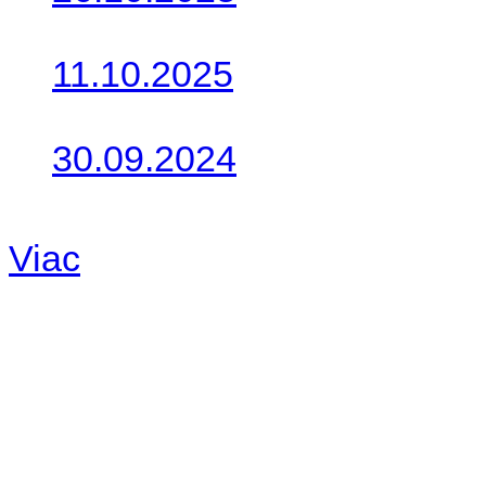
Do galérie sme pridali foto
11.10.2025
Takto o týždeň vyrazia na 
30.09.2024
Dnes sme aktualizovali pod
Viac
Radio
No playlists available.
Warning
: filemtime(): stat f