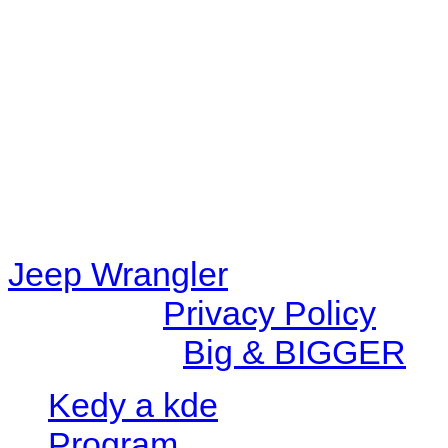
48eb-becf-67c9d008dd59/jee
content/plugins/radio-station
/data/d/c/dc416e6a-22bc-48
67c9d008dd59/jeepwrangle
content/plugins/radio-
station/includes/widget_n
Jeep Wrangler
© 2026 |
Privacy Policy
Created by
Big & BIGGER
Kedy a kde
Program