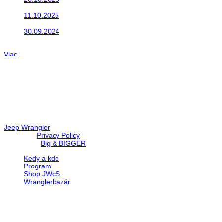
Do galérie sme pridali fotopribeh z nasej...
11.10.2025
Takto o týždeň vyrazia na cesty naše...
30.09.2024
Dnes sme aktualizovali podujatia ktoré nás čakajú....
Viac
Radio
No playlists available.
Warning
: filemtime(): stat failed for /data/d/c/dc416e6a-22bc-48eb
67c9d008dd59/jeepwrangler.sk/web/wp-content/plugins/radio-st
Jeep Wrangler
© 2026 |
Privacy Policy
Created by
Big & BIGGER
Kedy a kde
Program
Shop JWcS
Wranglerbazár
JEEP WRANGLER club Slovakia
IČO: 42311381