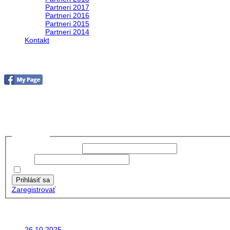
Partneri 2017
Partneri 2016
Partneri 2015
Partneri 2014
Kontakt
foto 2019
no images were found
Prihlásiť sa
Používateľské meno:
Heslo:
Zapamätať moje údaje
Prihlásiť sa
Zaregistrovať
Posledné články
26.10.2025