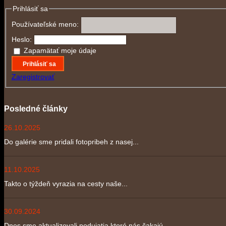
Prihlásiť sa
Používateľské meno:
Heslo:
Zapamätať moje údaje
Prihlásiť sa
Zaregistrovať
Posledné články
26.10.2025
Do galérie sme pridali fotopribeh z nasej...
11.10.2025
Takto o týždeň vyrazia na cesty naše...
30.09.2024
Dnes sme aktualizovali podujatia ktoré nás čakajú....