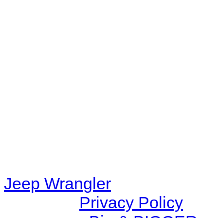
No playlists available.
Warning
: filemtime(): stat f
48eb-becf-67c9d008dd59/jee
content/plugins/radio-station
/data/d/c/dc416e6a-22bc-48
67c9d008dd59/jeepwrangle
content/plugins/radio-
station/includes/widget_n
Jeep Wrangler
© 2026 |
Privacy Policy