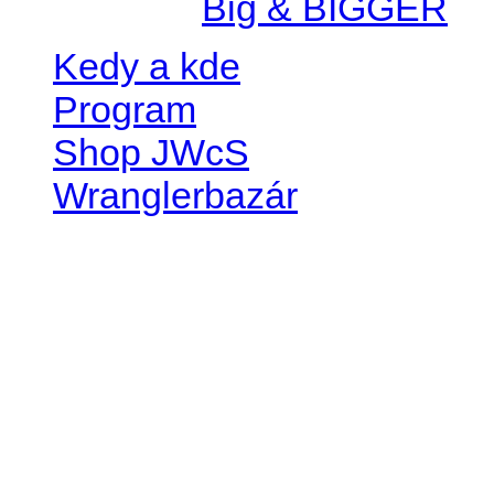
Created by
Big & BIGGER
Kedy a kde
Program
Shop JWcS
Wranglerbazár
JEEP WRANGLER club Slov
IČO: 42311381
DIČ: 2024068805
SK39 0200 0000 0032 2351 
. . . . . . . . . . . . . . . . . . . . . . . . 