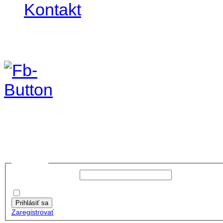
Kontakt
foto 2019
no images were found
Prihlásiť sa
Používateľské meno:
Heslo:
Zapamätať moje údaje
Prihlásiť sa
Zaregistrovať