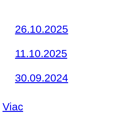
Posledné články
26.10.2025
Do galérie sme pridali foto
11.10.2025
Takto o týždeň vyrazia na 
30.09.2024
Dnes sme aktualizovali pod
Viac
Radio