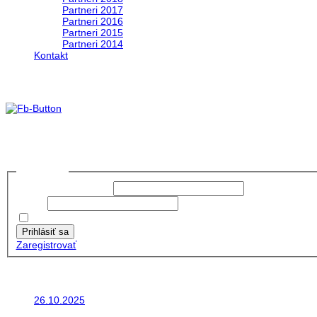
Partneri 2017
Partneri 2016
Partneri 2015
Partneri 2014
Kontakt
foto 2019
no images were found
Prihlásiť sa
Používateľské meno:
Heslo:
Zapamätať moje údaje
Prihlásiť sa
Zaregistrovať
Posledné články
26.10.2025
Do galérie sme pridali fotopribeh z nasej...