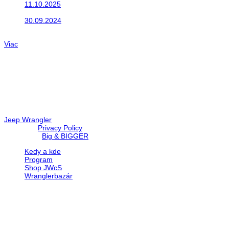
11.10.2025
Takto o týždeň vyrazia na cesty naše...
30.09.2024
Dnes sme aktualizovali podujatia ktoré nás čakajú....
Viac
Radio
No playlists available.
Warning
: filemtime(): stat failed for /data/d/c/dc416e6a-22bc-48eb
67c9d008dd59/jeepwrangler.sk/web/wp-content/plugins/radio-st
Jeep Wrangler
© 2026 |
Privacy Policy
Created by
Big & BIGGER
Kedy a kde
Program
Shop JWcS
Wranglerbazár
JEEP WRANGLER club Slovakia
IČO: 42311381
DIČ: 2024068805