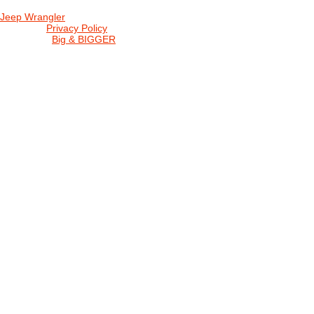
Jeep Wrangler
© 2026 |
Privacy Policy
Created by
Big & BIGGER
KEDY A KDE
PROGRAM
SHOP JWCS
WRANGLERBAZÁR
JEEP WRANGLER club Slovakia
IČO: 42311381
DIČ: 2024068805
SK39 0200 0000 0032 2351 9153
. . . . . . . . . . . . . . . . . . . . . . . . . . . . .
club je financovaný súkromnými zdrojmi, za každý dobrovoľný príspe